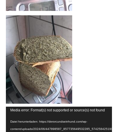
Media error: Format(s) not supported or source(s) not found
Datei herunterladen: https://derorcundseinhund.com/wp-
content/uploads/2024/06/447898587_857735649532285_5742584251905201926_n.