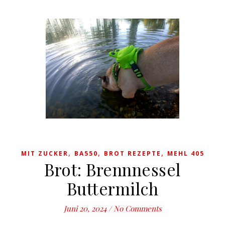
,
,
,
MIT ZUCKER
BA550
BROT REZEPTE
MEHL 405
Brot: Brennnessel
Buttermilch
Juni 20, 2024
/
No Comments