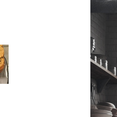
Video-
Player