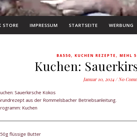
 STORE
IMPRESSUM
STARTSEITE
WERBUNG
,
,
BA550
KUCHEN REZEPTE
MEHL 5
Kuchen: Sauerkir
Januar 10, 2024
/
No Com
uchen: Sauerkirsche Kokos
rundrezept aus der Rommelsbacher Betriebsanleitung.
rogramm: Kuchen
50g flüssige Butter