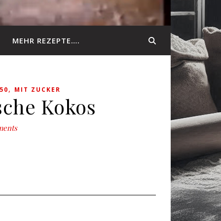
MEHR REZEPTE….
,
50
MIT ZUCKER
sche Kokos
ments