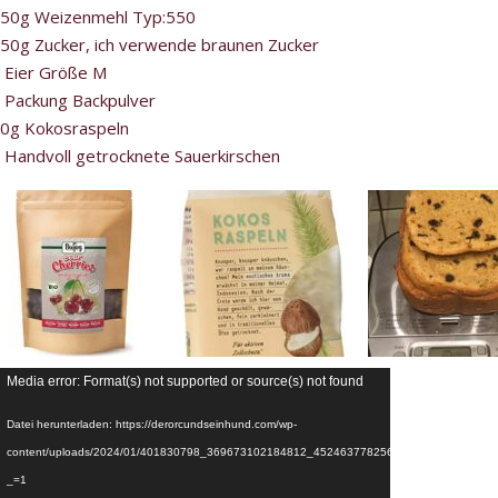
50g Weizenmehl Typ:550
50g Zucker, ich verwende braunen Zucker
 Eier Größe M
 Packung Backpulver
0g Kokosraspeln
 Handvoll getrocknete Sauerkirschen
Media error: Format(s) not supported or source(s) not found
Datei herunterladen: https://derorcundseinhund.com/wp-
content/uploads/2024/01/401830798_369673102184812_4524637782562758469_n.mp4?
_=1