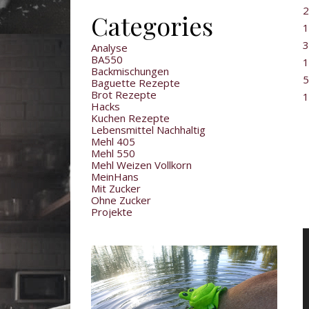
2
Categories
1
3
Analyse
BA550
1
Backmischungen
5
Baguette Rezepte
Brot Rezepte
1
Hacks
Kuchen Rezepte
Lebensmittel Nachhaltig
Mehl 405
Mehl 550
Mehl Weizen Vollkorn
MeinHans
Mit Zucker
Ohne Zucker
Projekte