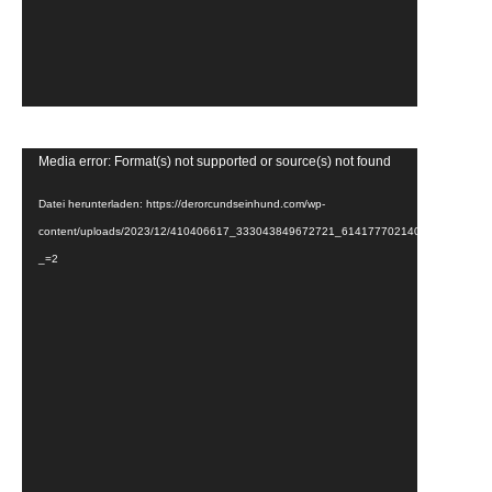
Video-
Media error: Format(s) not supported or source(s) not found
Player
Datei herunterladen: https://derorcundseinhund.com/wp-
content/uploads/2023/12/410406617_333043849672721_6141777021400746655_n.
_=2