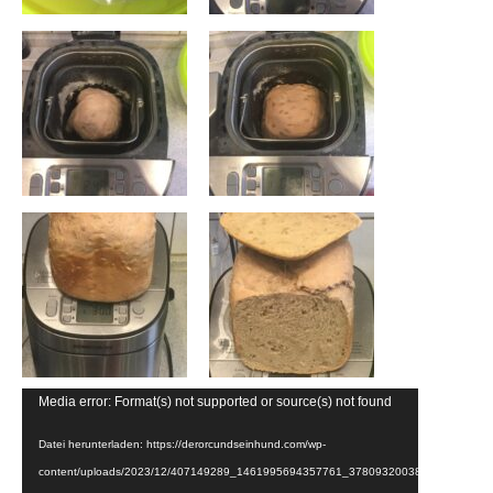
Media error: Format(s) not supported or source(s) not found
Datei herunterladen: https://derorcundseinhund.com/wp-
content/uploads/2023/12/407149289_1461995694357761_3780932003832416765_n